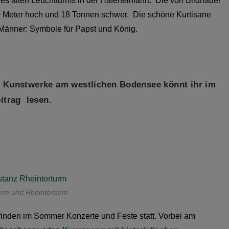
es alten Leuchtturms in der Hafeneinfahrt. Die von Bildhauer
0 Meter hoch und 18 Tonnen schwer. Die schöne Kurtisane
 Männer: Symbole für Papst und König.
e Kunstwerke am westlichen Bodensee könnt ihr im
itrag
lesen.
urm und Rheintorturm
finden im Sommer Konzerte und Feste statt. Vorbei am