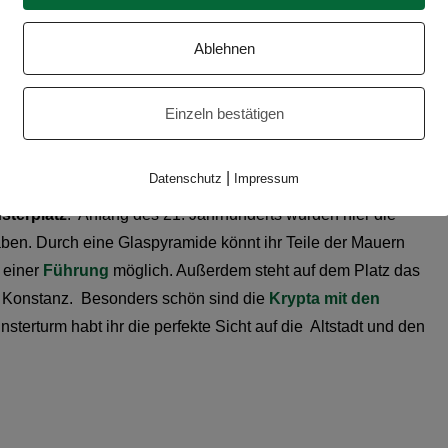
Ablehnen
Einzeln bestätigen
Münster
|
Datenschutz
Impressum
sterplatz
. Anfang des 21. Jahrhunderts wurden hier die
en. Durch eine Glaspyramide könnt ihr Teile der Mauern
 einer
Führung
möglich. Außerdem steht auf dem Platz das
s Konstanz. Besonders schön sind die
Krypta mit den
sterturm habt ihr die perfekte Sicht auf die Altstadt und den