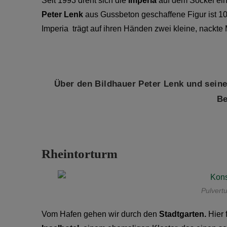
Seit 1993 dreht sich die
Imperia
auf dem Sockel ein
Peter Lenk
aus Gussbeton geschaffene Figur ist 1
Imperia trägt auf ihren Händen zwei kleine, nackte
Über den Bildhauer Peter Lenk und sein
Be
Rheintorturm
Pulvert
Vom Hafen gehen wir durch den
Stadtgarten.
Hier 