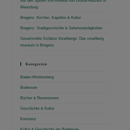
Auf den Spuren von Annette von Droste-Hülshoff in
Meersburg
Bregenz: Kirchen, Kapellen & Kultur
Bregenz: Stadtgeschichte & Sehenswürdigkeiten
Gesammelte Schätze Vorarlbergs: Das vorarlberg
museum in Bregenz
Kategorien
Baden-Württemberg
Bodensee
Bücher & Rezensionen
Geschichte & Kultur
Konstanz
Kultur & Geschichte am Bodensee