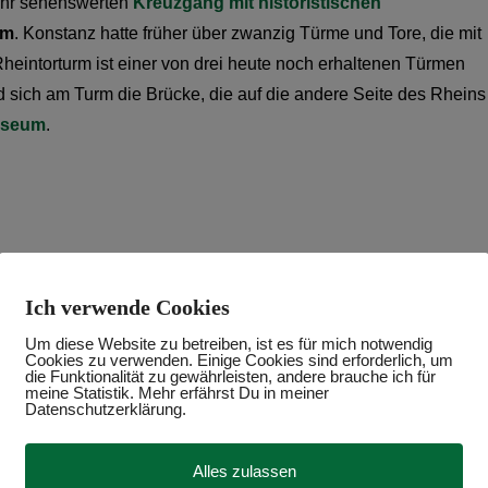
sehr sehenswerten
Kreuzgang mit historistischen
rm
. Konstanz hatte früher über zwanzig Türme und Tore, die mit
Rheintorturm ist einer von drei heute noch erhaltenen Türmen
d sich am Turm die Brücke, die auf die andere Seite des Rheins
useum
.
Ich verwende Cookies
Niederburg
Um diese Website zu betreiben, ist es für mich notwendig
Cookies zu verwenden. Einige Cookies sind erforderlich, um
die Funktionalität zu gewährleisten, andere brauche ich für
anz und besaß bereits im 10. Jahrhundert mit St. Johann eine
meine Statistik. Mehr erfährst Du in meiner
Datenschutzerklärung.
und die schmalen Gassen mit den schönen mittelalterlichen
restlichen Altstadt hektisch und voll ist, ist es in der
Alles zulassen
ssen kleine Läden, Restaurants und Weinstuben entdecken.