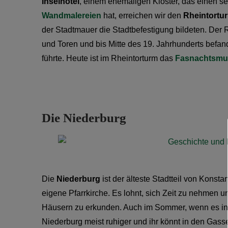
Inselhotel
, einem ehemaligen Kloster, das einen 
Wandmalereien
hat, erreichen wir den
Rheintortu
der Stadtmauer die Stadtbefestigung bildeten. Der 
und Toren und bis Mitte des 19. Jahrhunderts befan
führte. Heute ist im Rheintorturm das
Fasnachtsm
Die Niederburg
Die
Niederburg
ist der älteste Stadtteil von Konst
eigene Pfarrkirche. Es lohnt, sich Zeit zu nehmen 
Häusern zu erkunden. Auch im Sommer, wenn es in der 
Niederburg meist ruhiger und ihr könnt in den Ga