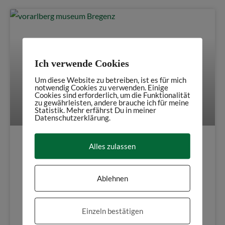
Ich verwende Cookies
Um diese Website zu betreiben, ist es für mich
notwendig Cookies zu verwenden. Einige
Cookies sind erforderlich, um die Funktionalität
zu gewährleisten, andere brauche ich für meine
Statistik. Mehr erfährst Du in meiner
Datenschutzerklärung.
Alles zulassen
Gesammelte Schätze
Vorarlbergs: Das vorarlberg
Ablehnen
museum in Bregenz
Einzeln bestätigen
In diesem Beitrag könnt ihr über das vorarlberg museum