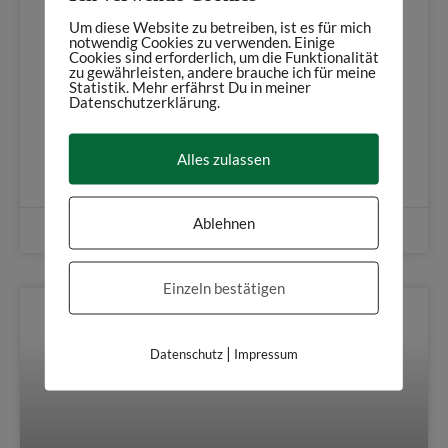
Um diese Website zu betreiben, ist es für mich
notwendig Cookies zu verwenden. Einige
Bei einem Blick in die über 2000-jährige Geschichte von
Cookies sind erforderlich, um die Funktionalität
zu gewährleisten, andere brauche ich für meine
Konstanz wird schnell klar, dass das Konzil von
Statistik. Mehr erfährst Du in meiner
Konstanz einen sehr wichtigen Platz in der
Datenschutzerklärung.
Stadtgeschichte einnimmt.
Alles zulassen
Weiterlesen
Ablehnen
16. November 2020
Einzeln bestätigen
|
Datenschutz
Impressum