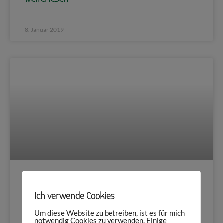
8. Januar 2019
Vampir & Werwolf: Mythos, Glaube,
Ich verwende Cookies
Geschichte
Um diese Website zu betreiben, ist es für mich
notwendig Cookies zu verwenden. Einige