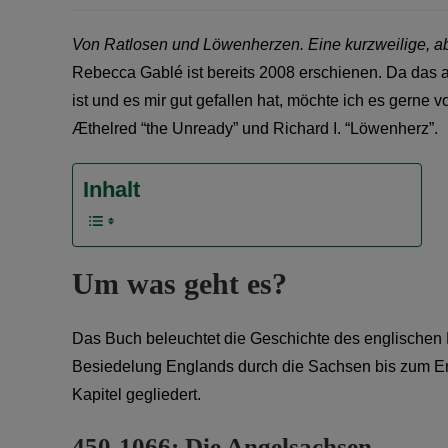
Von Ratlosen und Löwenherzen. Eine kurzweilige, abe
Rebecca Gablé ist bereits 2008 erschienen. Da das ab
ist und es mir gut gefallen hat, möchte ich es gerne v
Æthelred “the Unready” und Richard I. “Löwenherz”.
Inhalt
Um was geht es?
Das Buch beleuchtet die Geschichte des englischen 
Besiedelung Englands durch die Sachsen bis zum En
Kapitel gegliedert.
450-1066: Die Angelsachsen