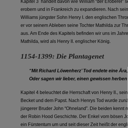
Kapitel 3 handelt davon wie William “der Eroberer” 
erobern und in Frankreich zu expandieren. Nach sein
Williams jüngster Sohn Henry I. den englischen Th
er vor seinem Ableben seine Tochter Mathilda zur Thr
aus. Am Ende des Kapitels befinden wir uns im Jahr
Mathilda, wird als Henry II. englischer König.
1154-1399: Die Plantagenet
“Mit Richard Löwenherz’ Tod endete eine Ära
Oder sagen wir lieber, einen gewissen herben
Kapitel 4 beleuchtet die Herrschaft von Henry II., s
Becket und dem Papst. Nach Henrys Tod wurde zunäc
jüngerer Bruder John “Ohneland”. Die beiden kennt m
der Robin Hood Geschichte. Der Enkel vom bösen Joh
ein Fürstentum um und seit dieser Zeit heißt der eng