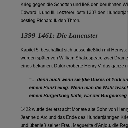
Krieg gegen die Schotten und ließ den berühmten Will
Edward II. und III. Letzterer löste 1337 den Hundertj
bestieg Richard II. den Thron.
1399-1461: Die Lancaster
Kapitel 5 beschäftigt sich ausschließlich mit Henrys:
wurden später von William Shakespeare zwei Dramen
eines bekamen. Dafür eroberte Henry V. das ganze nö
“… denn auch wenn sie [die Dukes of York un
einem Punkt einig: Wenn man die Wahl zwisch
einem Bürgerkrieg hatte, war der Bürgerkrieg 
1422 wurde der erst acht Monate alte Sohn von Henry 
Jeanne d’Arc und das Ende des Hundertjährigen Krieg
und überließ seiner Frau, Maguerite d’Anjou, die R