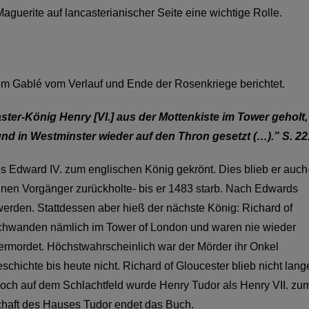
aguerite auf lancasterianischer Seite eine wichtige Rolle.
em Gablé vom Verlauf und Ende der Rosenkriege berichtet.
ster-König Henry [VI.] aus der Mottenkiste im Tower geholt,
und in Westminster wieder auf den Thron gesetzt (…).” S. 22
Edward IV. zum englischen König gekrönt. Dies blieb er auch
nen Vorgänger zurückholte- bis er 1483 starb. Nach Edwards
werden. Stattdessen aber hieß der nächste König: Richard of
rschwanden nämlich im Tower of London und waren nie wieder
rmordet. Höchstwahrscheinlich war der Mörder ihr Onkel
eschichte bis heute nicht. Richard of Gloucester blieb nicht lang
Noch auf dem Schlachtfeld wurde Henry Tudor als Henry VII. zu
chaft des Hauses Tudor endet das Buch.