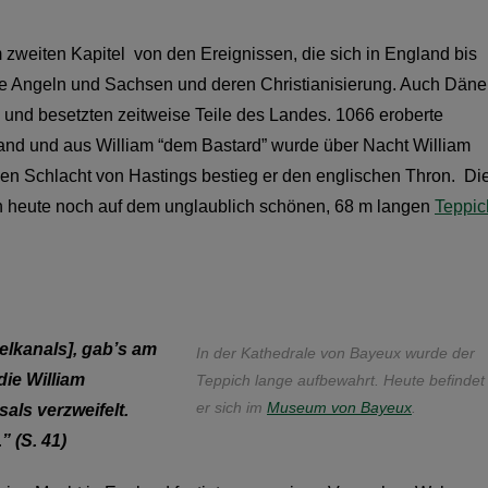
m zweiten Kapitel von den Ereignissen, die sich in England bis
ie Angeln und Sachsen und deren Christianisierung. Auch Dän
und besetzten zeitweise Teile des Landes. 1066 eroberte
land und aus William “dem Bastard” wurde über Nacht William
den Schlacht von Hastings bestieg er den englischen Thron. Di
heute noch auf dem unglaublich schönen, 68 m langen
Teppic
lkanals], gab’s am
In der Kathedrale von Bayeux wurde der
ie William
Teppich lange aufbewahrt. Heute befindet
er sich im
Museum von Bayeux
.
als verzweifelt.
” (S. 41)