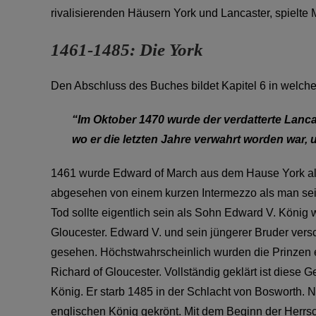
rivalisierenden Häusern York und Lancaster, spielte M
1461-1485: Die York
Den Abschluss des Buches bildet Kapitel 6 in welch
“Im Oktober 1470 wurde der verdatterte Lanca
wo er die letzten Jahre verwahrt worden war, 
1461 wurde Edward of March aus dem Hause York als 
abgesehen von einem kurzen Intermezzo als man sei
Tod sollte eigentlich sein als Sohn Edward V. König 
Gloucester. Edward V. und sein jüngerer Bruder ve
gesehen. Höchstwahrscheinlich wurden die Prinzen e
Richard of Gloucester. Vollständig geklärt ist diese G
König. Er starb 1485 in der Schlacht von Bosworth. 
englischen König gekrönt. Mit dem Beginn der Herrs