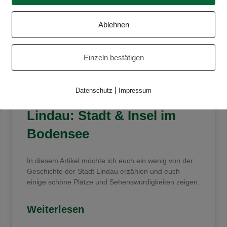
Ablehnen
Einzeln bestätigen
|
Datenschutz
Impressum
Lindau: Stadt & Insel im
Bodensee
In diesem Artikel möchte ich euch ein wenig von der
Geschichte der Stadt Lindau erzählen und euch
einige schöne Plätze und Sehenswürdigkeiten zeigen.
Weiterlesen