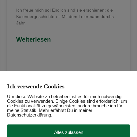
Ich freue mich so! Endlich sind sie erschienen: die
Kalendergeschichten – Mit dem Leiermann durchs
Jahr.
Weiterlesen
28. November 2023
Ich verwende Cookies
Um diese Website zu betreiben, ist es für mich notwendig
Cookies zu verwenden. Einige Cookies sind erforderlich, um
die Funktionalität zu gewährleisten, andere brauche ich für
meine Statistik. Mehr erfährst Du in meiner
Datenschutzerklärung.
Alles zulassen