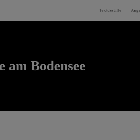
Textdestille
Ang
te am Bodensee