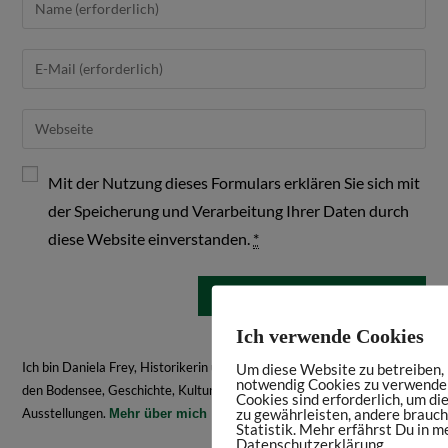
Mit der Nutzung dieses Formulars erklären Sie sich mit
der Speicherung und Verarbeitung Ihrer Daten durch
diese Website einverstanden.
*
Ich verwende Cookies
Ich bin Daniela Frey, Historikerin und Texterin. Hier schreibe ich über
Um diese Website zu betreiben, i
notwendig Cookies zu verwenden
den Bodensee, Geschichte, Kultur, spannende Bücher und interessante
Cookies sind erforderlich, um di
zu gewährleisten, andere brauch
Ausstellungen.
Mehr über mich
Statistik. Mehr erfährst Du in m
Datenschutzerklärung.