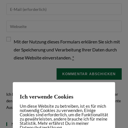
Mit der Nutzung dieses Formulars erklären Sie sich mit
der Speicherung und Verarbeitung Ihrer Daten durch
diese Website einverstanden.
*
Ich bin Daniela Frey, Historikerin und Texterin. Hier schreibe ich über
Ich verwende Cookies
den Bodensee, Geschichte, Kultur, spannende Bücher und interessante
Um diese Website zu betreiben, ist es für mich
Ausstellungen.
Mehr über mich
notwendig Cookies zu verwenden. Einige
Cookies sind erforderlich, um die Funktionalität
zu gewährleisten, andere brauche ich für meine
Statistik. Mehr erfährst Du in meiner
Neueste Beiträge
Datenschutzerklärung.