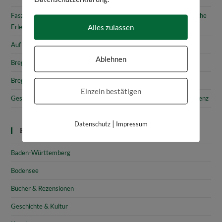
Faszinierende Geschichte & fantastische Kunst: 10 (kunst)historische
Alles zulassen
Erlebnisse am Bodensee
Auf den Spuren von Annette von Droste-Hülshoff in Meersburg
Ablehnen
Bregenz: Kirchen, Kapellen & Kultur
Bregenz: Stadtgeschichte & Sehenswürdigkeiten
Einzeln bestätigen
Gesammelte Schätze Vorarlbergs: Das vorarlberg museum in Bregenz
|
Datenschutz
Impressum
Kategorien
Baden-Württemberg
Bodensee
Bücher & Rezensionen
Geschichte & Kultur