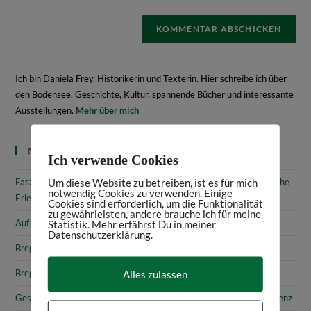
Ich bin Daniela Frey, Historikerin und Texterin. Hier schreibe ich über
den Bodensee, Geschichte, Kultur, spannende Bücher und interessante
Ausstellungen.
Mehr über mich
Neueste Beiträge
Ich verwende Cookies
Um diese Website zu betreiben, ist es für mich
Faszinierende Geschichte & fantastische Kunst: 10 (kunst)historische
notwendig Cookies zu verwenden. Einige
Erlebnisse am Bodensee
Cookies sind erforderlich, um die Funktionalität
zu gewährleisten, andere brauche ich für meine
Statistik. Mehr erfährst Du in meiner
Auf den Spuren von Annette von Droste-Hülshoff in Meersburg
Datenschutzerklärung.
Bregenz: Kirchen, Kapellen & Kultur
Alles zulassen
Bregenz: Stadtgeschichte & Sehenswürdigkeiten
Gesammelte Schätze Vorarlbergs: Das vorarlberg museum in Bregenz