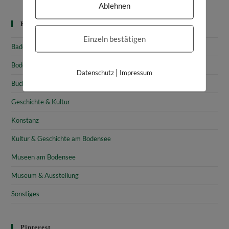
Ablehnen
Kategorien
Einzeln bestätigen
Baden-Württemberg
Bodensee
|
Datenschutz
Impressum
Bücher & Rezensionen
Geschichte & Kultur
Konstanz
Kultur & Geschichte am Bodensee
Museen am Bodensee
Museum & Ausstellung
Sonstiges
Pinterest