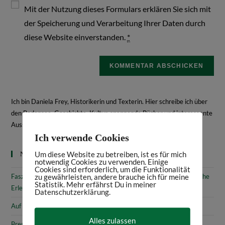
Mit der Nutzung dieses Formulars erklären Sie sich mit
der Speicherung und Verarbeitung Ihrer Daten durch
diese Website einverstanden.
*
Ich bin Daniela Frey, Historikerin und Texterin. Hier schreibe ich über
den Bodensee, Geschichte, Kultur, spannende Bücher und interessante
Ausstellungen.
Mehr über mich
Ich verwende Cookies
Um diese Website zu betreiben, ist es für mich
Neueste Beiträge
notwendig Cookies zu verwenden. Einige
Cookies sind erforderlich, um die Funktionalität
zu gewährleisten, andere brauche ich für meine
Faszinierende Geschichte & fantastische Kunst: 10 (kunst)historische
Statistik. Mehr erfährst Du in meiner
Erlebnisse am Bodensee
Datenschutzerklärung.
Auf den Spuren von Annette von Droste-Hülshoff in Meersburg
Alles zulassen
Bregenz: Kirchen, Kapellen & Kultur