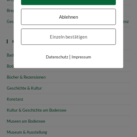
Bregenz: Stadtgeschichte & Sehenswürdigkeiten
Ablehnen
Gesammelte Schätze Vorarlbergs: Das vorarlberg museum in Bregenz
Einzeln bestätigen
Kategorien
Baden-Württemberg
|
Datenschutz
Impressum
Bodensee
Bücher & Rezensionen
Geschichte & Kultur
Konstanz
Kultur & Geschichte am Bodensee
Museen am Bodensee
Museum & Ausstellung