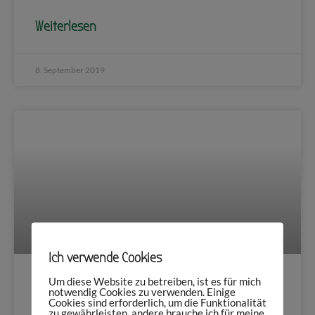
Weiterlesen
8. September 2019
Ich verwende Cookies
Um diese Website zu betreiben, ist es für mich
notwendig Cookies zu verwenden. Einige
Geschichte & Museum: Das Neue
Cookies sind erforderlich, um die Funktionalität
zu gewährleisten, andere brauche ich für meine