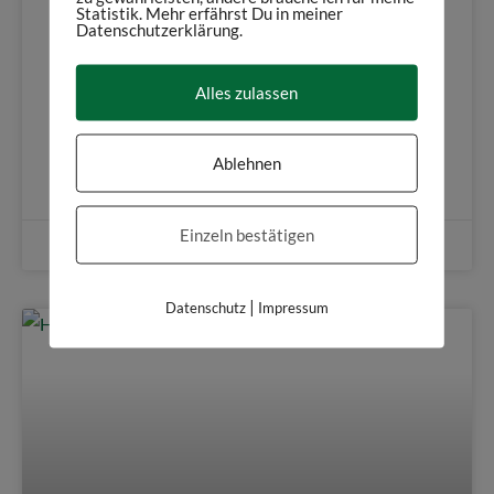
Schloss in Meersburg
Statistik. Mehr erfährst Du in meiner
Datenschutzerklärung.
Bei einem Besuch in Meersburg am Bodensee solltet ihr
Alles zulassen
euch auf jeden Fall das Neue Schloss Meersburg
anschauen.
Ablehnen
Weiterlesen
Einzeln bestätigen
4. August 2019
|
Datenschutz
Impressum