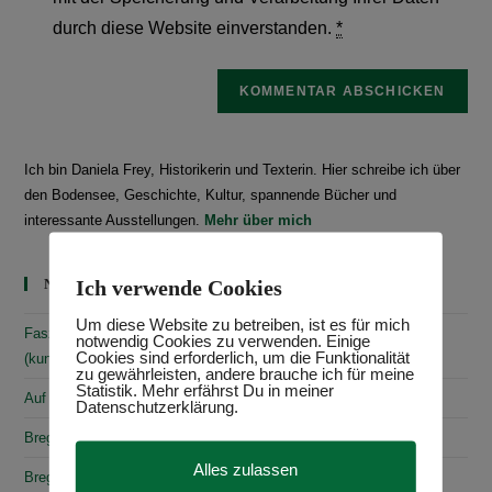
durch diese Website einverstanden.
*
Ich bin Daniela Frey, Historikerin und Texterin. Hier schreibe ich über
den Bodensee, Geschichte, Kultur, spannende Bücher und
interessante Ausstellungen.
Mehr über mich
Ich verwende Cookies
Neueste Beiträge
Um diese Website zu betreiben, ist es für mich
Faszinierende Geschichte & fantastische Kunst: 10
notwendig Cookies zu verwenden. Einige
Cookies sind erforderlich, um die Funktionalität
(kunst)historische Erlebnisse am Bodensee
zu gewährleisten, andere brauche ich für meine
Statistik. Mehr erfährst Du in meiner
Auf den Spuren von Annette von Droste-Hülshoff in Meersburg
Datenschutzerklärung.
Bregenz: Kirchen, Kapellen & Kultur
Alles zulassen
Bregenz: Stadtgeschichte & Sehenswürdigkeiten