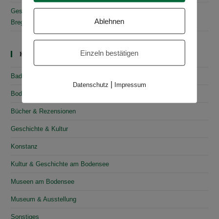
Gesammelte Schätze Vorarlbergs: Das vorarlberg museum in
Ablehnen
Bregenz
Einzeln bestätigen
Kategorien
Baden-Württemberg
|
Datenschutz
Impressum
Bodensee
Bücher & Rezensionen
Geschichte & Kultur
Konstanz
Kultur & Geschichte am Bodensee
Museen am Bodensee
Museum & Ausstellung
Sonstiges