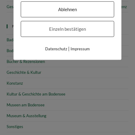
Gesammelte Schätze Vorarlbergs: Das vorarlberg museum in Bregenz
Ablehnen
Kategorien
Einzeln bestätigen
Baden-Württemberg
|
Datenschutz
Impressum
Bodensee
Bücher & Rezensionen
Geschichte & Kultur
Konstanz
Kultur & Geschichte am Bodensee
Museen am Bodensee
Museum & Ausstellung
Sonstiges