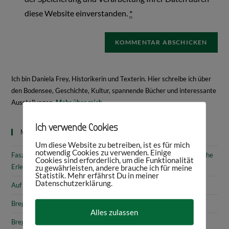
diese Website einverstanden.
*
Ich bin Daniela Frey, Historikerin und Texterin. Hier schreibe ich über
den Bodensee, Geschichte, Kultur, spannende Bücher und interessante
Ausstellungen.
Mehr über mich
Ich verwende Cookies
Neueste Beiträge
Um diese Website zu betreiben, ist es für mich
notwendig Cookies zu verwenden. Einige
Faszinierende Geschichte & fantastische Kunst: 10 (kunst)historische
Cookies sind erforderlich, um die Funktionalität
Erlebnisse am Bodensee
zu gewährleisten, andere brauche ich für meine
Statistik. Mehr erfährst Du in meiner
Datenschutzerklärung.
Auf den Spuren von Annette von Droste-Hülshoff in Meersburg
Bregenz: Kirchen, Kapellen & Kultur
Alles zulassen
Bregenz: Stadtgeschichte & Sehenswürdigkeiten