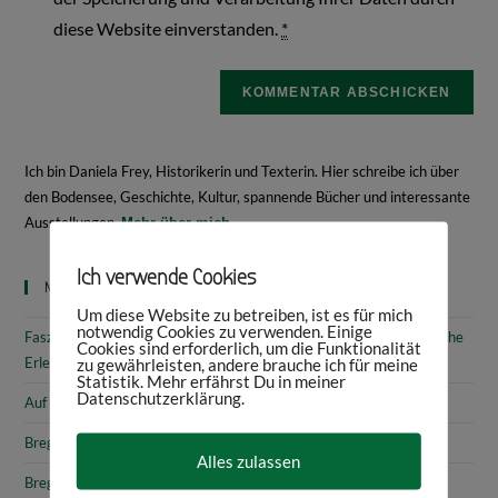
diese Website einverstanden.
*
Ich bin Daniela Frey, Historikerin und Texterin. Hier schreibe ich über
den Bodensee, Geschichte, Kultur, spannende Bücher und interessante
Ausstellungen.
Mehr über mich
Ich verwende Cookies
Neueste Beiträge
Um diese Website zu betreiben, ist es für mich
notwendig Cookies zu verwenden. Einige
Faszinierende Geschichte & fantastische Kunst: 10 (kunst)historische
Cookies sind erforderlich, um die Funktionalität
Erlebnisse am Bodensee
zu gewährleisten, andere brauche ich für meine
Statistik. Mehr erfährst Du in meiner
Datenschutzerklärung.
Auf den Spuren von Annette von Droste-Hülshoff in Meersburg
Bregenz: Kirchen, Kapellen & Kultur
Alles zulassen
Bregenz: Stadtgeschichte & Sehenswürdigkeiten