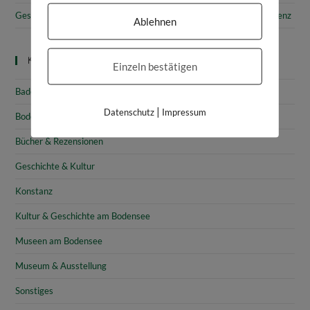
Gesammelte Schätze Vorarlbergs: Das vorarlberg museum in Bregenz
Ablehnen
Kategorien
Einzeln bestätigen
Baden-Württemberg
|
Datenschutz
Impressum
Bodensee
Bücher & Rezensionen
Geschichte & Kultur
Konstanz
Kultur & Geschichte am Bodensee
Museen am Bodensee
Museum & Ausstellung
Sonstiges