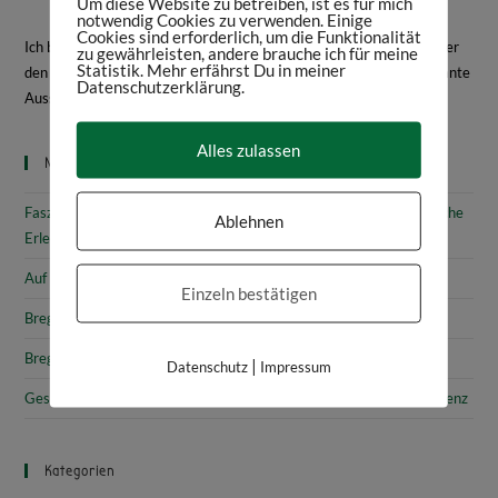
Um diese Website zu betreiben, ist es für mich
notwendig Cookies zu verwenden. Einige
Cookies sind erforderlich, um die Funktionalität
Ich bin Daniela Frey, Historikerin und Texterin. Hier schreibe ich über
zu gewährleisten, andere brauche ich für meine
Statistik. Mehr erfährst Du in meiner
den Bodensee, Geschichte, Kultur, spannende Bücher und interessante
Datenschutzerklärung.
Ausstellungen.
Mehr über mich
Alles zulassen
Neueste Beiträge
Faszinierende Geschichte & fantastische Kunst: 10 (kunst)historische
Ablehnen
Erlebnisse am Bodensee
Auf den Spuren von Annette von Droste-Hülshoff in Meersburg
Einzeln bestätigen
Bregenz: Kirchen, Kapellen & Kultur
Bregenz: Stadtgeschichte & Sehenswürdigkeiten
|
Datenschutz
Impressum
Gesammelte Schätze Vorarlbergs: Das vorarlberg museum in Bregenz
Kategorien