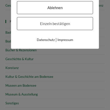
Gesammelte Schätze Vorarlbergs: Das vorarlberg museum in Bregenz
Ablehnen
Kategorien
Einzeln bestätigen
Baden-Württemberg
|
Datenschutz
Impressum
Bodensee
Bücher & Rezensionen
Geschichte & Kultur
Konstanz
Kultur & Geschichte am Bodensee
Museen am Bodensee
Museum & Ausstellung
Sonstiges