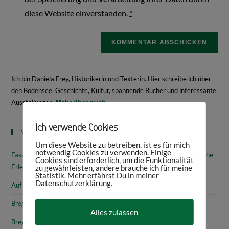
diese Website einverstanden.
*
Ich bin Daniela Frey, Historikerin und Texterin. Hier schreibe ich über
den Bodensee, Geschichte, Kultur, spannende Bücher und interessante
Ausstellungen.
Mehr über mich
Ich verwende Cookies
Neueste Beiträge
Um diese Website zu betreiben, ist es für mich
notwendig Cookies zu verwenden. Einige
Faszinierende Geschichte & fantastische Kunst: 10 (kunst)historische
Cookies sind erforderlich, um die Funktionalität
Erlebnisse am Bodensee
zu gewährleisten, andere brauche ich für meine
Statistik. Mehr erfährst Du in meiner
Datenschutzerklärung.
Auf den Spuren von Annette von Droste-Hülshoff in Meersburg
Bregenz: Kirchen, Kapellen & Kultur
Alles zulassen
Bregenz: Stadtgeschichte & Sehenswürdigkeiten