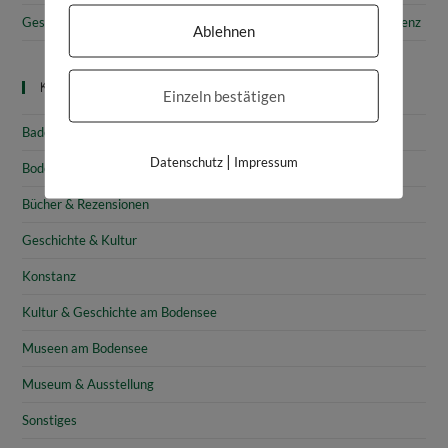
Gesammelte Schätze Vorarlbergs: Das vorarlberg museum in Bregenz
Ablehnen
Kategorien
Einzeln bestätigen
Baden-Württemberg
|
Datenschutz
Impressum
Bodensee
Bücher & Rezensionen
Geschichte & Kultur
Konstanz
Kultur & Geschichte am Bodensee
Museen am Bodensee
Museum & Ausstellung
Sonstiges