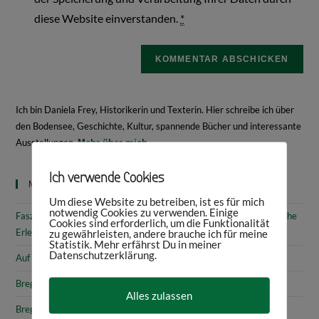
diese Website einverstanden.
*
Ich bin Daniela Frey, Historikerin und Texterin. Hier schreibe ich über
den Bodensee, Geschichte, Kultur, spannende Bücher und interessante
Ausstellungen.
Mehr über mich
Ich verwende Cookies
Neueste Beiträge
Um diese Website zu betreiben, ist es für mich
notwendig Cookies zu verwenden. Einige
Faszinierende Geschichte & fantastische Kunst: 10 (kunst)historische
Cookies sind erforderlich, um die Funktionalität
Erlebnisse am Bodensee
zu gewährleisten, andere brauche ich für meine
Statistik. Mehr erfährst Du in meiner
Datenschutzerklärung.
Auf den Spuren von Annette von Droste-Hülshoff in Meersburg
Bregenz: Kirchen, Kapellen & Kultur
Alles zulassen
Bregenz: Stadtgeschichte & Sehenswürdigkeiten