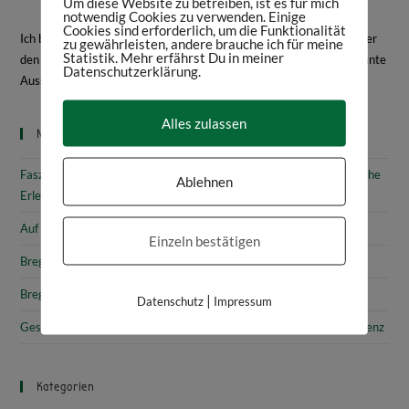
Um diese Website zu betreiben, ist es für mich
notwendig Cookies zu verwenden. Einige
Cookies sind erforderlich, um die Funktionalität
Ich bin Daniela Frey, Historikerin und Texterin. Hier schreibe ich über
zu gewährleisten, andere brauche ich für meine
Statistik. Mehr erfährst Du in meiner
den Bodensee, Geschichte, Kultur, spannende Bücher und interessante
Datenschutzerklärung.
Ausstellungen.
Mehr über mich
Alles zulassen
Neueste Beiträge
Faszinierende Geschichte & fantastische Kunst: 10 (kunst)historische
Ablehnen
Erlebnisse am Bodensee
Auf den Spuren von Annette von Droste-Hülshoff in Meersburg
Einzeln bestätigen
Bregenz: Kirchen, Kapellen & Kultur
Bregenz: Stadtgeschichte & Sehenswürdigkeiten
|
Datenschutz
Impressum
Gesammelte Schätze Vorarlbergs: Das vorarlberg museum in Bregenz
Kategorien