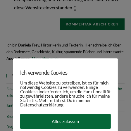
diese Website einverstanden.
*
Ich bin Daniela Frey, Historikerin und Texterin. Hier schreibe ich über
den Bodensee, Geschichte, Kultur, spannende Bücher und interessante
Ausstellungen.
Mehr über mich
Ich verwende Cookies
Neueste Beiträge
Um diese Website zu betreiben, ist es für mich
notwendig Cookies zu verwenden. Einige
Faszinierende Geschichte & fantastische Kunst: 10 (kunst)historische
Cookies sind erforderlich, um die Funktionalität
Erlebnisse am Bodensee
zu gewährleisten, andere brauche ich für meine
Statistik. Mehr erfährst Du in meiner
Datenschutzerklärung.
Auf den Spuren von Annette von Droste-Hülshoff in Meersburg
Bregenz: Kirchen, Kapellen & Kultur
Alles zulassen
Bregenz: Stadtgeschichte & Sehenswürdigkeiten