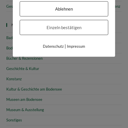
Gesammelte Schätze Vorarlbergs: Das vorarlberg museum in Bregenz
Ablehnen
Kategorien
Einzeln bestätigen
Baden-Württemberg
|
Datenschutz
Impressum
Bodensee
Bücher & Rezensionen
Geschichte & Kultur
Konstanz
Kultur & Geschichte am Bodensee
Museen am Bodensee
Museum & Ausstellung
Sonstiges