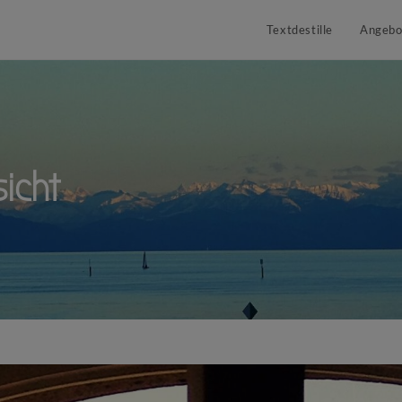
Textdestille
Angebo
icht