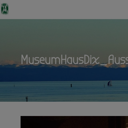
MuseumHausDix_Auss