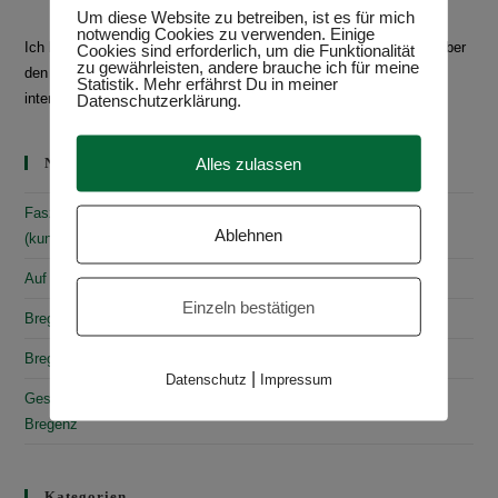
Um diese Website zu betreiben, ist es für mich
notwendig Cookies zu verwenden. Einige
Ich bin Daniela Frey, Historikerin und Texterin. Hier schreibe ich über
Cookies sind erforderlich, um die Funktionalität
zu gewährleisten, andere brauche ich für meine
den Bodensee, Geschichte, Kultur, spannende Bücher und
Statistik. Mehr erfährst Du in meiner
interessante Ausstellungen.
Mehr über mich
Datenschutzerklärung.
Alles zulassen
Neueste Beiträge
Faszinierende Geschichte & fantastische Kunst: 10
Ablehnen
(kunst)historische Erlebnisse am Bodensee
Auf den Spuren von Annette von Droste-Hülshoff in Meersburg
Einzeln bestätigen
Bregenz: Kirchen, Kapellen & Kultur
Bregenz: Stadtgeschichte & Sehenswürdigkeiten
|
Datenschutz
Impressum
Gesammelte Schätze Vorarlbergs: Das vorarlberg museum in
Bregenz
Kategorien