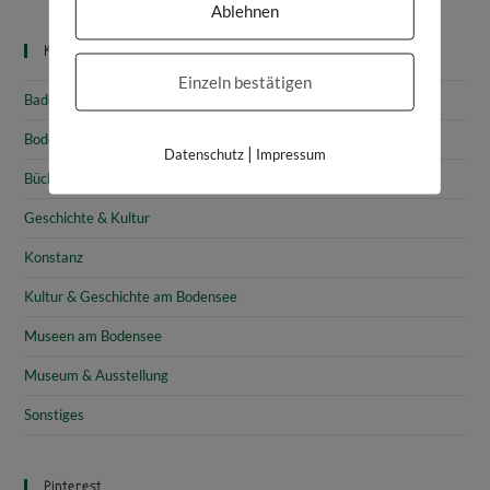
Ablehnen
Kategorien
Einzeln bestätigen
Baden-Württemberg
Bodensee
|
Datenschutz
Impressum
Bücher & Rezensionen
Geschichte & Kultur
Konstanz
Kultur & Geschichte am Bodensee
Museen am Bodensee
Museum & Ausstellung
Sonstiges
Pinterest