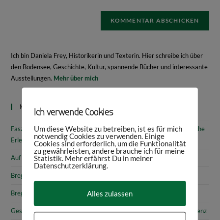
Ich bin Daniela Frey, Historikerin und Texterin. Hier schreibe ich über
den Bodensee, Geschichte, Kultur, spannende Bücher und interessante
Ausstellungen.
Mehr über mich
Neueste Beiträge
Ich verwende Cookies
Um diese Website zu betreiben, ist es für mich
Faszinierende Geschichte & fantastische Kunst: 10 (kunst)historische
notwendig Cookies zu verwenden. Einige
Erlebnisse am Bodensee
Cookies sind erforderlich, um die Funktionalität
zu gewährleisten, andere brauche ich für meine
Statistik. Mehr erfährst Du in meiner
Auf den Spuren von Annette von Droste-Hülshoff in Meersburg
Datenschutzerklärung.
Bregenz: Kirchen, Kapellen & Kultur
Alles zulassen
Bregenz: Stadtgeschichte & Sehenswürdigkeiten
Gesammelte Schätze Vorarlbergs: Das vorarlberg museum in Bregenz