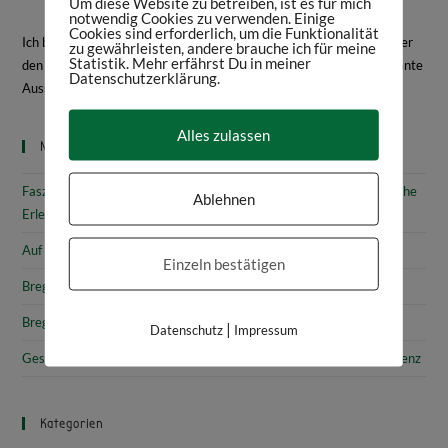
Um diese Website zu betreiben, ist es für mich
notwendig Cookies zu verwenden. Einige
Cookies sind erforderlich, um die Funktionalität
Ich bin Daniela Frey, Historikerin und Texterin. Hier schreibe ich über
zu gewährleisten, andere brauche ich für meine
Statistik. Mehr erfährst Du in meiner
den Bodensee, Geschichte, Kultur, spannende Bücher und interessante
Datenschutzerklärung.
Ausstellungen.
Mehr über mich
Alles zulassen
Neueste Beiträge
Faszinierende Geschichte & fantastische Kunst: 10 (kunst)historische
Ablehnen
Erlebnisse am Bodensee
Auf den Spuren von Annette von Droste-Hülshoff in Meersburg
Einzeln bestätigen
Bregenz: Kirchen, Kapellen & Kultur
Bregenz: Stadtgeschichte & Sehenswürdigkeiten
|
Datenschutz
Impressum
Gesammelte Schätze Vorarlbergs: Das vorarlberg museum in Bregenz
Kategorien