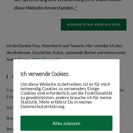
diese Website einverstanden.
*
Ich bin Daniela Frey, Historikerin und Texterin. Hier schreibe ich über
den Bodensee, Geschichte, Kultur, spannende Bücher und interessante
Ausstellungen.
Mehr über mich
Ich verwende Cookies
Neueste Beiträge
Um diese Website zu betreiben, ist es für mich
notwendig Cookies zu verwenden. Einige
Faszinierende Geschichte & fantastische Kunst: 10 (kunst)historische
Cookies sind erforderlich, um die Funktionalität
Erlebnisse am Bodensee
zu gewährleisten, andere brauche ich für meine
Statistik. Mehr erfährst Du in meiner
Datenschutzerklärung.
Auf den Spuren von Annette von Droste-Hülshoff in Meersburg
Bregenz: Kirchen, Kapellen & Kultur
Alles zulassen
Bregenz: Stadtgeschichte & Sehenswürdigkeiten