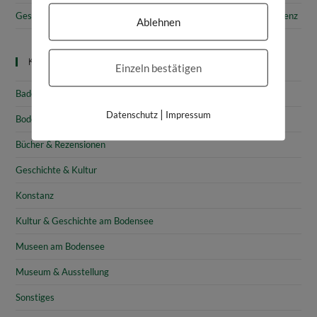
Gesammelte Schätze Vorarlbergs: Das vorarlberg museum in Bregenz
Ablehnen
Kategorien
Einzeln bestätigen
Baden-Württemberg
|
Datenschutz
Impressum
Bodensee
Bücher & Rezensionen
Geschichte & Kultur
Konstanz
Kultur & Geschichte am Bodensee
Museen am Bodensee
Museum & Ausstellung
Sonstiges