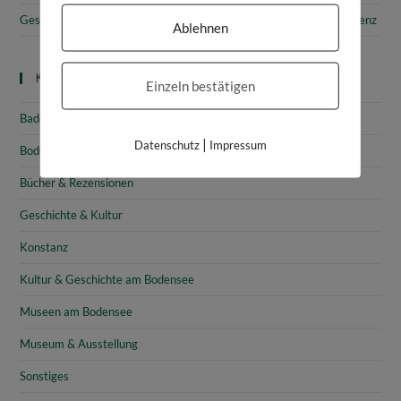
Gesammelte Schätze Vorarlbergs: Das vorarlberg museum in Bregenz
Ablehnen
Kategorien
Einzeln bestätigen
Baden-Württemberg
|
Datenschutz
Impressum
Bodensee
Bücher & Rezensionen
Geschichte & Kultur
Konstanz
Kultur & Geschichte am Bodensee
Museen am Bodensee
Museum & Ausstellung
Sonstiges