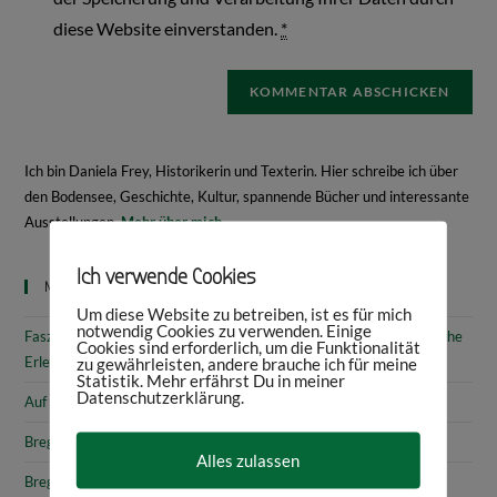
diese Website einverstanden.
*
Ich bin Daniela Frey, Historikerin und Texterin. Hier schreibe ich über
den Bodensee, Geschichte, Kultur, spannende Bücher und interessante
Ausstellungen.
Mehr über mich
Ich verwende Cookies
Neueste Beiträge
Um diese Website zu betreiben, ist es für mich
notwendig Cookies zu verwenden. Einige
Faszinierende Geschichte & fantastische Kunst: 10 (kunst)historische
Cookies sind erforderlich, um die Funktionalität
Erlebnisse am Bodensee
zu gewährleisten, andere brauche ich für meine
Statistik. Mehr erfährst Du in meiner
Datenschutzerklärung.
Auf den Spuren von Annette von Droste-Hülshoff in Meersburg
Bregenz: Kirchen, Kapellen & Kultur
Alles zulassen
Bregenz: Stadtgeschichte & Sehenswürdigkeiten