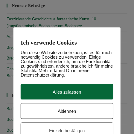
Neueste Beiträge
Faszinierende Geschichte & fantastische Kunst: 10
(kunst)historische Erlebnisse am Bodensee
Auf den Spuren von Annette von Droste-Hülshoff in Meersburg
Ich verwende Cookies
Bregenz: Kirchen, Kapellen & Kultur
Um diese Website zu betreiben, ist es für mich
notwendig Cookies zu verwenden. Einige
Bregenz: Stadtgeschichte & Sehenswürdigkeiten
Cookies sind erforderlich, um die Funktionalität
zu gewährleisten, andere brauche ich für meine
Gesammelte Schätze Vorarlbergs: Das vorarlberg museum in
Statistik. Mehr erfährst Du in meiner
Datenschutzerklärung.
Bregenz
Alles zulassen
Kategorien
Baden-Württemberg
Ablehnen
Bodensee
Einzeln bestätigen
Bücher & Rezensionen