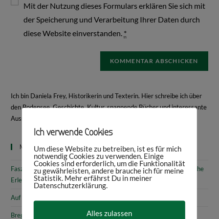
Mit der Nutzung dieses Formulars erklären Sie sich mit
der Speicherung und Verarbeitung Ihrer Daten durch
diese Website einverstanden.
*
Ich bin Daniela Frey, Historikerin und Texterin. Hier schreibe ich über
den Bodensee, Geschichte, Kultur, spannende Bücher und interessante
Ausstellungen.
Mehr über mich
Ich verwende Cookies
Neueste Beiträge
Um diese Website zu betreiben, ist es für mich
notwendig Cookies zu verwenden. Einige
Cookies sind erforderlich, um die Funktionalität
Faszinierende Geschichte & fantastische Kunst: 10 (kunst)historische
zu gewährleisten, andere brauche ich für meine
Statistik. Mehr erfährst Du in meiner
Erlebnisse am Bodensee
Datenschutzerklärung.
Auf den Spuren von Annette von Droste-Hülshoff in Meersburg
Alles zulassen
Bregenz: Kirchen, Kapellen & Kultur