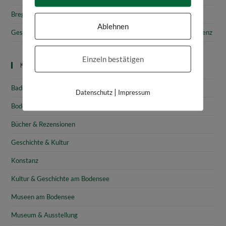
Bregenz: Stadtgeschichte & Sehenswürdigkeiten
Ablehnen
Gesammelte Schätze Vorarlbergs: Das vorarlberg museum in Bregenz
Einzeln bestätigen
Kategorien
Baden-Württemberg
|
Datenschutz
Impressum
Bodensee
Bücher & Rezensionen
Geschichte & Kultur
Konstanz
Kultur & Geschichte am Bodensee
Museen am Bodensee
Museum & Ausstellung