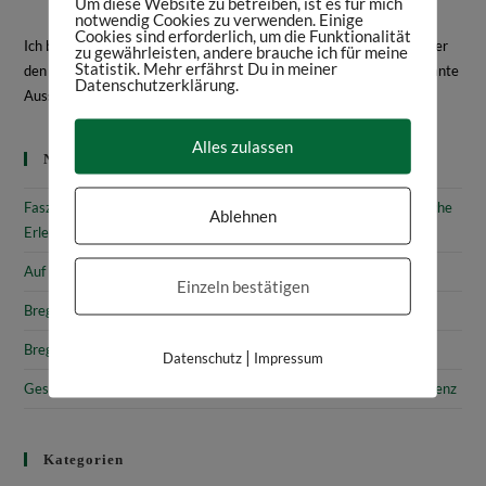
Um diese Website zu betreiben, ist es für mich
notwendig Cookies zu verwenden. Einige
Cookies sind erforderlich, um die Funktionalität
Ich bin Daniela Frey, Historikerin und Texterin. Hier schreibe ich über
zu gewährleisten, andere brauche ich für meine
Statistik. Mehr erfährst Du in meiner
den Bodensee, Geschichte, Kultur, spannende Bücher und interessante
Datenschutzerklärung.
Ausstellungen.
Mehr über mich
Alles zulassen
Neueste Beiträge
Faszinierende Geschichte & fantastische Kunst: 10 (kunst)historische
Ablehnen
Erlebnisse am Bodensee
Auf den Spuren von Annette von Droste-Hülshoff in Meersburg
Einzeln bestätigen
Bregenz: Kirchen, Kapellen & Kultur
Bregenz: Stadtgeschichte & Sehenswürdigkeiten
|
Datenschutz
Impressum
Gesammelte Schätze Vorarlbergs: Das vorarlberg museum in Bregenz
Kategorien