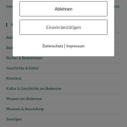
Gesammelte Schätze Vorarlbergs: Das vorarlberg museum in Bregenz
Ablehnen
Kategorien
Einzeln bestätigen
Baden-Württemberg
|
Datenschutz
Impressum
Bodensee
Bücher & Rezensionen
Geschichte & Kultur
Konstanz
Kultur & Geschichte am Bodensee
Museen am Bodensee
Museum & Ausstellung
Sonstiges