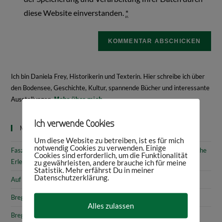
diese Website einverstanden.
*
Ich bin Daniela Frey, Historikerin und Texterin. Hier schreibe ich über
den Bodensee, Geschichte, Kultur, spannende Bücher und interessante
Ausstellungen.
Mehr über mich
Ich verwende Cookies
Neueste Beiträge
Um diese Website zu betreiben, ist es für mich
notwendig Cookies zu verwenden. Einige
Faszinierende Geschichte & fantastische Kunst: 10 (kunst)historische
Cookies sind erforderlich, um die Funktionalität
Erlebnisse am Bodensee
zu gewährleisten, andere brauche ich für meine
Statistik. Mehr erfährst Du in meiner
Datenschutzerklärung.
Auf den Spuren von Annette von Droste-Hülshoff in Meersburg
Bregenz: Kirchen, Kapellen & Kultur
Alles zulassen
Bregenz: Stadtgeschichte & Sehenswürdigkeiten