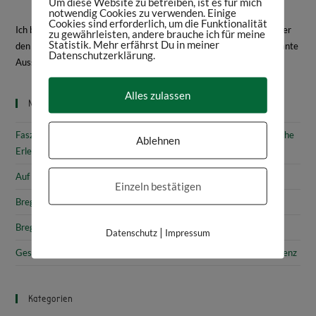
Um diese Website zu betreiben, ist es für mich
notwendig Cookies zu verwenden. Einige
Cookies sind erforderlich, um die Funktionalität
Ich bin Daniela Frey, Historikerin und Texterin. Hier schreibe ich über
zu gewährleisten, andere brauche ich für meine
Statistik. Mehr erfährst Du in meiner
den Bodensee, Geschichte, Kultur, spannende Bücher und interessante
Datenschutzerklärung.
Ausstellungen.
Mehr über mich
Alles zulassen
Neueste Beiträge
Faszinierende Geschichte & fantastische Kunst: 10 (kunst)historische
Ablehnen
Erlebnisse am Bodensee
Auf den Spuren von Annette von Droste-Hülshoff in Meersburg
Einzeln bestätigen
Bregenz: Kirchen, Kapellen & Kultur
Bregenz: Stadtgeschichte & Sehenswürdigkeiten
|
Datenschutz
Impressum
Gesammelte Schätze Vorarlbergs: Das vorarlberg museum in Bregenz
Kategorien