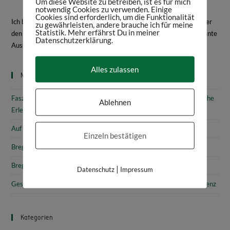
Um diese Website zu betreiben, ist es für mich
notwendig Cookies zu verwenden. Einige
Cookies sind erforderlich, um die Funktionalität
Ich bin Daniela Frey, Historikerin und Texterin. Hier schreibe ich über
zu gewährleisten, andere brauche ich für meine
Statistik. Mehr erfährst Du in meiner
den Bodensee, Geschichte, Kultur, spannende Bücher und interessante
Datenschutzerklärung.
Ausstellungen.
Mehr über mich
Alles zulassen
Neueste Beiträge
Faszinierende Geschichte & fantastische Kunst: 10 (kunst)historische
Ablehnen
Erlebnisse am Bodensee
Auf den Spuren von Annette von Droste-Hülshoff in Meersburg
Einzeln bestätigen
Bregenz: Kirchen, Kapellen & Kultur
Bregenz: Stadtgeschichte & Sehenswürdigkeiten
|
Datenschutz
Impressum
Gesammelte Schätze Vorarlbergs: Das vorarlberg museum in Bregenz
Kategorien