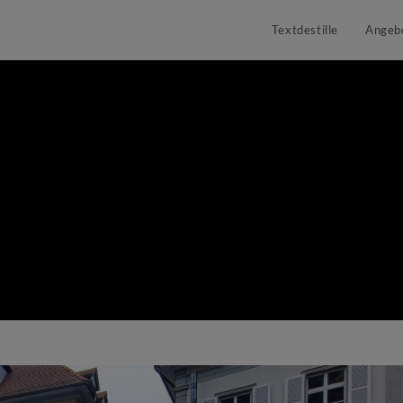
Textdestille
Angeb