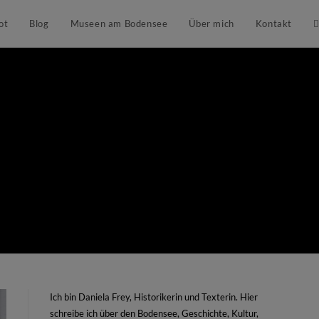
ot
Blog
Museen am Bodensee
Über mich
Kontakt
Ich bin Daniela Frey, Historikerin und Texterin. Hier
schreibe ich über den Bodensee, Geschichte, Kultur,