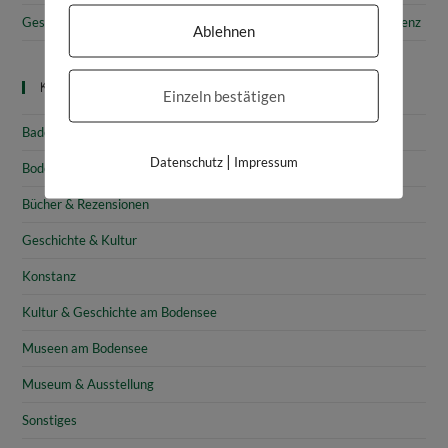
Gesammelte Schätze Vorarlbergs: Das vorarlberg museum in Bregenz
Ablehnen
Kategorien
Einzeln bestätigen
Baden-Württemberg
|
Datenschutz
Impressum
Bodensee
Bücher & Rezensionen
Geschichte & Kultur
Konstanz
Kultur & Geschichte am Bodensee
Museen am Bodensee
Museum & Ausstellung
Sonstiges