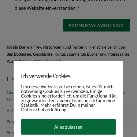
diese Website einverstanden.
*
Ich bin Daniela Frey, Historikerin und Texterin. Hier schreibe ich über
den Bodensee, Geschichte, Kultur, spannende Bücher und interessante
Ausstellungen.
Mehr über mich
Ich verwende Cookies
Neueste Beiträge
Um diese Website zu betreiben, ist es für mich
notwendig Cookies zu verwenden. Einige
Faszinierende Geschichte & fantastische Kunst: 10 (kunst)historische
Cookies sind erforderlich, um die Funktionalität
Erlebnisse am Bodensee
zu gewährleisten, andere brauche ich für meine
Statistik. Mehr erfährst Du in meiner
Datenschutzerklärung.
Auf den Spuren von Annette von Droste-Hülshoff in Meersburg
Bregenz: Kirchen, Kapellen & Kultur
Alles zulassen
Bregenz: Stadtgeschichte & Sehenswürdigkeiten