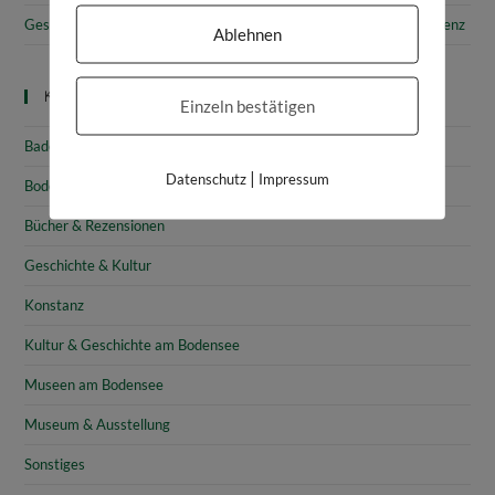
Gesammelte Schätze Vorarlbergs: Das vorarlberg museum in Bregenz
Ablehnen
Kategorien
Einzeln bestätigen
Baden-Württemberg
|
Datenschutz
Impressum
Bodensee
Bücher & Rezensionen
Geschichte & Kultur
Konstanz
Kultur & Geschichte am Bodensee
Museen am Bodensee
Museum & Ausstellung
Sonstiges