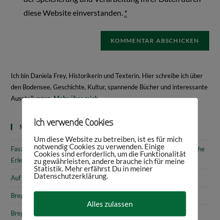
diese Website einverstanden.
*
Ich bin Daniela Frey, Historikerin und Texterin. Hier schreibe ich über
den Bodensee, Geschichte, Kultur, spannende Bücher und interessante
Ausstellungen.
Mehr über mich
Ich verwende Cookies
Neueste Beiträge
Um diese Website zu betreiben, ist es für mich
notwendig Cookies zu verwenden. Einige
Faszinierende Geschichte & fantastische Kunst: 10 (kunst)historische
Cookies sind erforderlich, um die Funktionalität
Erlebnisse am Bodensee
zu gewährleisten, andere brauche ich für meine
Statistik. Mehr erfährst Du in meiner
Datenschutzerklärung.
Auf den Spuren von Annette von Droste-Hülshoff in Meersburg
Bregenz: Kirchen, Kapellen & Kultur
Alles zulassen
Bregenz: Stadtgeschichte & Sehenswürdigkeiten