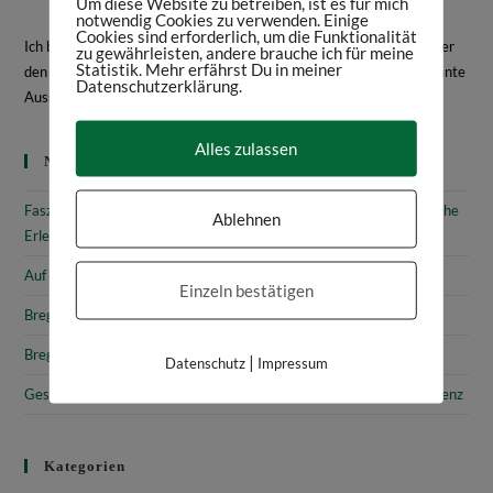
Um diese Website zu betreiben, ist es für mich
notwendig Cookies zu verwenden. Einige
Cookies sind erforderlich, um die Funktionalität
Ich bin Daniela Frey, Historikerin und Texterin. Hier schreibe ich über
zu gewährleisten, andere brauche ich für meine
Statistik. Mehr erfährst Du in meiner
den Bodensee, Geschichte, Kultur, spannende Bücher und interessante
Datenschutzerklärung.
Ausstellungen.
Mehr über mich
Alles zulassen
Neueste Beiträge
Faszinierende Geschichte & fantastische Kunst: 10 (kunst)historische
Ablehnen
Erlebnisse am Bodensee
Auf den Spuren von Annette von Droste-Hülshoff in Meersburg
Einzeln bestätigen
Bregenz: Kirchen, Kapellen & Kultur
Bregenz: Stadtgeschichte & Sehenswürdigkeiten
|
Datenschutz
Impressum
Gesammelte Schätze Vorarlbergs: Das vorarlberg museum in Bregenz
Kategorien