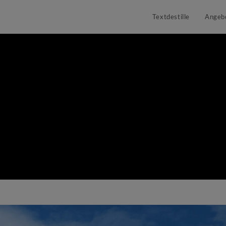
Textdestille
Angeb