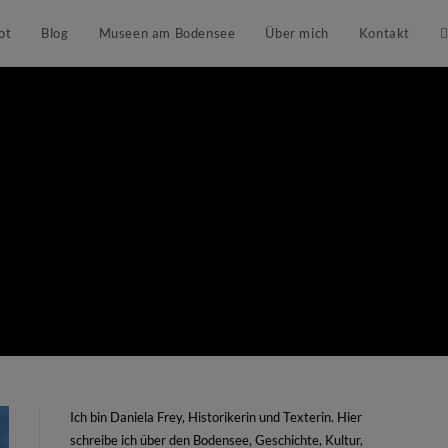
ot
Blog
Museen am Bodensee
Über mich
Kontakt
Ich bin Daniela Frey, Historikerin und Texterin. Hier
schreibe ich über den Bodensee, Geschichte, Kultur,