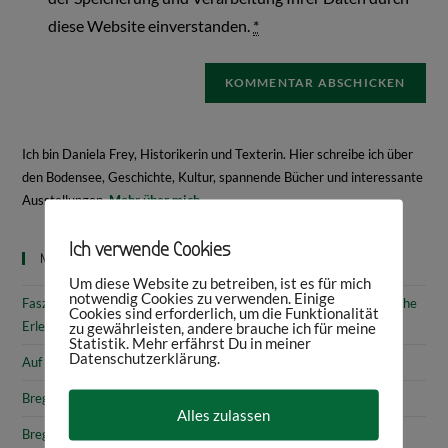
diese Website einverstanden.
*
Ich bin Daniela Frey, Historikerin und Texterin. Hier schreibe ich über
den Bodensee, Geschichte, Kultur, spannende Bücher und interessante
Ausstellungen.
Mehr über mich
Ich verwende Cookies
Neueste Beiträge
Um diese Website zu betreiben, ist es für mich
notwendig Cookies zu verwenden. Einige
Faszinierende Geschichte & fantastische Kunst: 10 (kunst)historische
Cookies sind erforderlich, um die Funktionalität
Erlebnisse am Bodensee
zu gewährleisten, andere brauche ich für meine
Statistik. Mehr erfährst Du in meiner
Datenschutzerklärung.
Auf den Spuren von Annette von Droste-Hülshoff in Meersburg
Bregenz: Kirchen, Kapellen & Kultur
Alles zulassen
Bregenz: Stadtgeschichte & Sehenswürdigkeiten