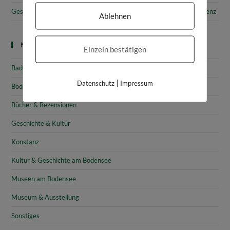
Gesammelte Schätze Vorarlbergs: Das vorarlberg museum in Bregenz
Ablehnen
Kategorien
Einzeln bestätigen
Baden-Württemberg
|
Datenschutz
Impressum
Bodensee
Bücher & Rezensionen
Geschichte & Kultur
Konstanz
Kultur & Geschichte am Bodensee
Museen am Bodensee
Museum & Ausstellung
Sonstiges