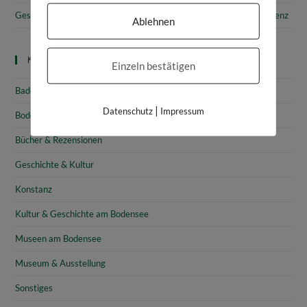
Gesammelte Schätze Vorarlbergs: Das vorarlberg museum in Bregenz
Ablehnen
Kategorien
Einzeln bestätigen
Baden-Württemberg
|
Datenschutz
Impressum
Bodensee
Bücher & Rezensionen
Geschichte & Kultur
Konstanz
Kultur & Geschichte am Bodensee
Museen am Bodensee
Museum & Ausstellung
Sonstiges