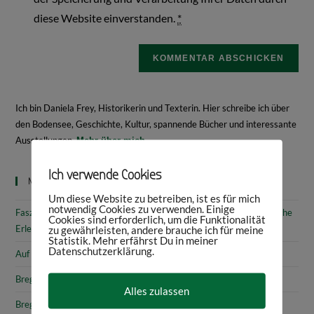
diese Website einverstanden.
*
Ich bin Daniela Frey, Historikerin und Texterin. Hier schreibe ich über
den Bodensee, Geschichte, Kultur, spannende Bücher und interessante
Ausstellungen.
Mehr über mich
Ich verwende Cookies
Neueste Beiträge
Um diese Website zu betreiben, ist es für mich
notwendig Cookies zu verwenden. Einige
Faszinierende Geschichte & fantastische Kunst: 10 (kunst)historische
Cookies sind erforderlich, um die Funktionalität
Erlebnisse am Bodensee
zu gewährleisten, andere brauche ich für meine
Statistik. Mehr erfährst Du in meiner
Datenschutzerklärung.
Auf den Spuren von Annette von Droste-Hülshoff in Meersburg
Bregenz: Kirchen, Kapellen & Kultur
Alles zulassen
Bregenz: Stadtgeschichte & Sehenswürdigkeiten