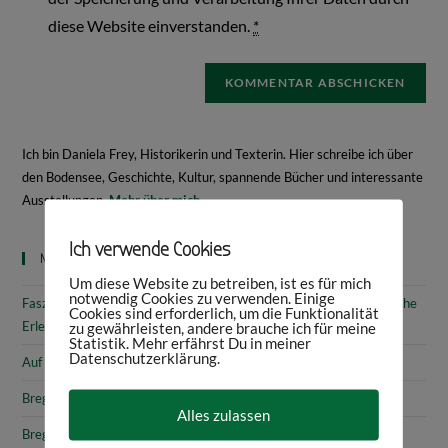
diese Website einverstanden.
*
Ich bin Daniela Frey, Historikerin und Texterin. Hier schreibe ich über
den Bodensee, Geschichte, Kultur, spannende Bücher und interessante
Ausstellungen.
Mehr über mich
Ich verwende Cookies
Neueste Beiträge
Um diese Website zu betreiben, ist es für mich
notwendig Cookies zu verwenden. Einige
Faszinierende Geschichte & fantastische Kunst: 10 (kunst)historische
Cookies sind erforderlich, um die Funktionalität
Erlebnisse am Bodensee
zu gewährleisten, andere brauche ich für meine
Statistik. Mehr erfährst Du in meiner
Datenschutzerklärung.
Auf den Spuren von Annette von Droste-Hülshoff in Meersburg
Bregenz: Kirchen, Kapellen & Kultur
Alles zulassen
Bregenz: Stadtgeschichte & Sehenswürdigkeiten