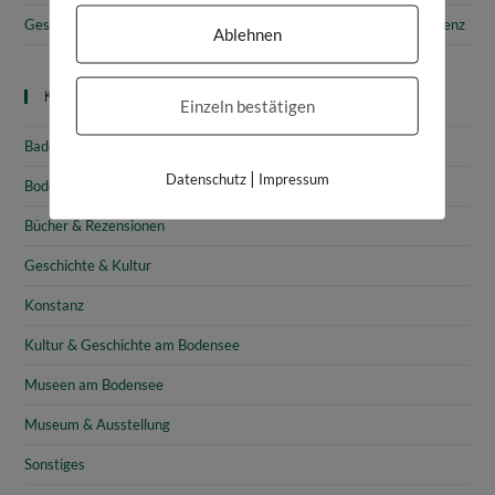
Gesammelte Schätze Vorarlbergs: Das vorarlberg museum in Bregenz
Ablehnen
Kategorien
Einzeln bestätigen
Baden-Württemberg
|
Datenschutz
Impressum
Bodensee
Bücher & Rezensionen
Geschichte & Kultur
Konstanz
Kultur & Geschichte am Bodensee
Museen am Bodensee
Museum & Ausstellung
Sonstiges