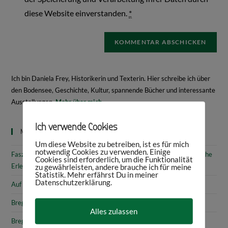
diese Website einverstanden.
*
Ich bin Daniela Frey, Historikerin und Texterin. Hier schreibe ich über
den Bodensee, Geschichte, Kultur, spannende Bücher und interessante
Ausstellungen.
Mehr über mich
Ich verwende Cookies
Neueste Beiträge
Um diese Website zu betreiben, ist es für mich
notwendig Cookies zu verwenden. Einige
Faszinierende Geschichte & fantastische Kunst: 10 (kunst)historische
Cookies sind erforderlich, um die Funktionalität
Erlebnisse am Bodensee
zu gewährleisten, andere brauche ich für meine
Statistik. Mehr erfährst Du in meiner
Datenschutzerklärung.
Auf den Spuren von Annette von Droste-Hülshoff in Meersburg
Bregenz: Kirchen, Kapellen & Kultur
Alles zulassen
Bregenz: Stadtgeschichte & Sehenswürdigkeiten