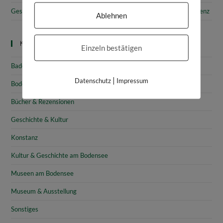
Gesammelte Schätze Vorarlbergs: Das vorarlberg museum in Bregenz
Ablehnen
Kategorien
Einzeln bestätigen
Baden-Württemberg
|
Datenschutz
Impressum
Bodensee
Bücher & Rezensionen
Geschichte & Kultur
Konstanz
Kultur & Geschichte am Bodensee
Museen am Bodensee
Museum & Ausstellung
Sonstiges