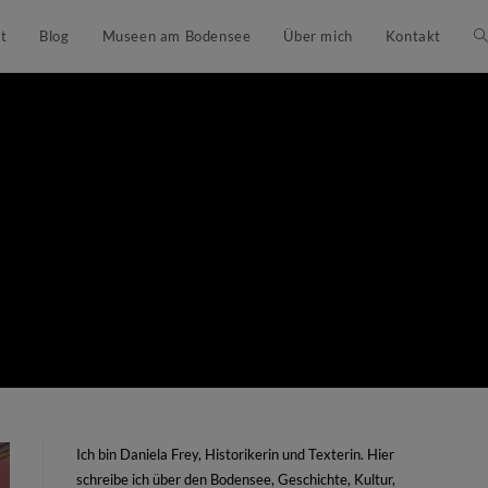
t
Blog
Museen am Bodensee
Über mich
Kontakt
Ich bin Daniela Frey, Historikerin und Texterin. Hier
schreibe ich über den Bodensee, Geschichte, Kultur,