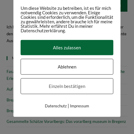
Um diese Website zu betreiben, ist es für mich
notwendig Cookies zu verwenden. Einige
Cookies sind erforderlich, um die Funktionalität
zu gewährleisten, andere brauche ich für meine
Statistik. Mehr erfährst Du in meiner
Ich bin Daniela Frey, Historikerin und Texterin. Hier schreibe ich über
Datenschutzerklärung.
den Bodensee, Geschichte, Kultur, spannende Bücher und interessante
Ausstellungen.
Mehr über mich
Alles zulassen
Neueste Beiträge
Ablehnen
Faszinierende Geschichte & fantastische Kunst: 10 (kunst)historische
Erlebnisse am Bodensee
Einzeln bestätigen
Auf den Spuren von Annette von Droste-Hülshoff in Meersburg
Bregenz: Kirchen, Kapellen & Kultur
|
Datenschutz
Impressum
Bregenz: Stadtgeschichte & Sehenswürdigkeiten
Gesammelte Schätze Vorarlbergs: Das vorarlberg museum in Bregenz