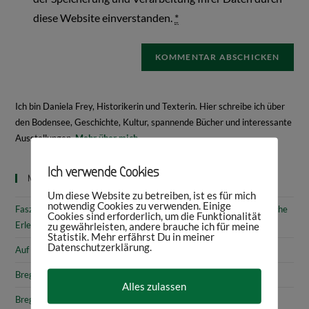
diese Website einverstanden.
*
Ich bin Daniela Frey, Historikerin und Texterin. Hier schreibe ich über
den Bodensee, Geschichte, Kultur, spannende Bücher und interessante
Ausstellungen.
Mehr über mich
Ich verwende Cookies
Neueste Beiträge
Um diese Website zu betreiben, ist es für mich
notwendig Cookies zu verwenden. Einige
Faszinierende Geschichte & fantastische Kunst: 10 (kunst)historische
Cookies sind erforderlich, um die Funktionalität
Erlebnisse am Bodensee
zu gewährleisten, andere brauche ich für meine
Statistik. Mehr erfährst Du in meiner
Datenschutzerklärung.
Auf den Spuren von Annette von Droste-Hülshoff in Meersburg
Bregenz: Kirchen, Kapellen & Kultur
Alles zulassen
Bregenz: Stadtgeschichte & Sehenswürdigkeiten