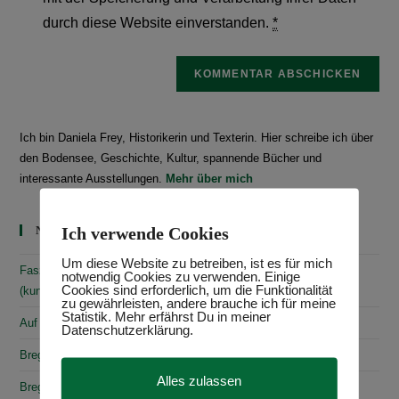
durch diese Website einverstanden.
*
Ich bin Daniela Frey, Historikerin und Texterin. Hier schreibe ich über
den Bodensee, Geschichte, Kultur, spannende Bücher und
interessante Ausstellungen.
Mehr über mich
Ich verwende Cookies
Neueste Beiträge
Um diese Website zu betreiben, ist es für mich
Faszinierende Geschichte & fantastische Kunst: 10
notwendig Cookies zu verwenden. Einige
Cookies sind erforderlich, um die Funktionalität
(kunst)historische Erlebnisse am Bodensee
zu gewährleisten, andere brauche ich für meine
Statistik. Mehr erfährst Du in meiner
Auf den Spuren von Annette von Droste-Hülshoff in Meersburg
Datenschutzerklärung.
Bregenz: Kirchen, Kapellen & Kultur
Alles zulassen
Bregenz: Stadtgeschichte & Sehenswürdigkeiten