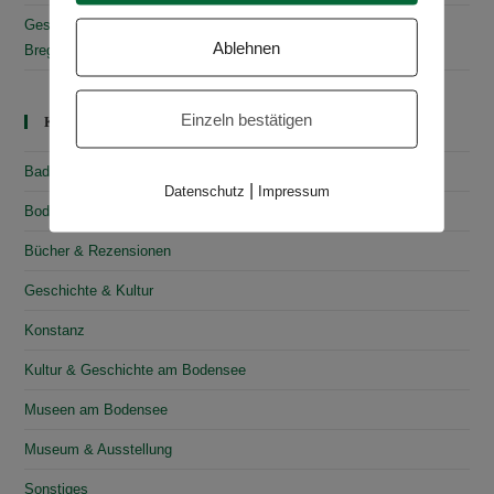
Gesammelte Schätze Vorarlbergs: Das vorarlberg museum in
Ablehnen
Bregenz
Einzeln bestätigen
Kategorien
Baden-Württemberg
|
Datenschutz
Impressum
Bodensee
Bücher & Rezensionen
Geschichte & Kultur
Konstanz
Kultur & Geschichte am Bodensee
Museen am Bodensee
Museum & Ausstellung
Sonstiges