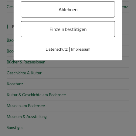
Gesammelte Schätze Vorarlbergs: Das vorarlberg museum in Bregenz
Ablehnen
Kategorien
Einzeln bestätigen
Baden-Württemberg
|
Datenschutz
Impressum
Bodensee
Bücher & Rezensionen
Geschichte & Kultur
Konstanz
Kultur & Geschichte am Bodensee
Museen am Bodensee
Museum & Ausstellung
Sonstiges