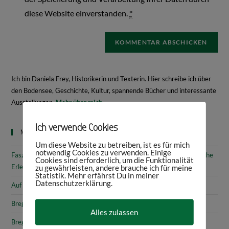
diese Website einverstanden.
*
Ich bin Daniela Frey, Historikerin und Texterin. Hier schreibe ich über
den Bodensee, Geschichte, Kultur, spannende Bücher und interessante
Ausstellungen.
Mehr über mich
Ich verwende Cookies
Neueste Beiträge
Um diese Website zu betreiben, ist es für mich
notwendig Cookies zu verwenden. Einige
Faszinierende Geschichte & fantastische Kunst: 10 (kunst)historische
Cookies sind erforderlich, um die Funktionalität
Erlebnisse am Bodensee
zu gewährleisten, andere brauche ich für meine
Statistik. Mehr erfährst Du in meiner
Datenschutzerklärung.
Auf den Spuren von Annette von Droste-Hülshoff in Meersburg
Bregenz: Kirchen, Kapellen & Kultur
Alles zulassen
Bregenz: Stadtgeschichte & Sehenswürdigkeiten