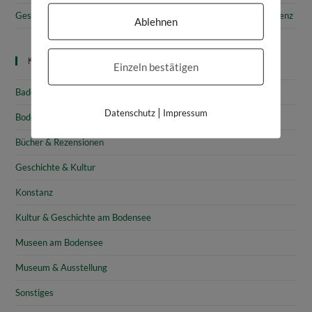
Gesammelte Schätze Vorarlbergs: Das vorarlberg museum in Bregenz
Ablehnen
Kategorien
Einzeln bestätigen
Baden-Württemberg
|
Datenschutz
Impressum
Bodensee
Bücher & Rezensionen
Geschichte & Kultur
Konstanz
Kultur & Geschichte am Bodensee
Museen am Bodensee
Museum & Ausstellung
Sonstiges