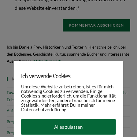
diese Website einverstanden.
*
Ich bin Daniela Frey, Historikerin und Texterin. Hier schreibe ich über
den Bodensee, Geschichte, Kultur, spannende Bücher und interessante
Ausstellungen.
Mehr über mich
Ich verwende Cookies
Neueste Beiträge
Um diese Website zu betreiben, ist es für mich
notwendig Cookies zu verwenden. Einige
Faszinierende Geschichte & fantastische Kunst: 10 (kunst)historische
Cookies sind erforderlich, um die Funktionalität
Erlebnisse am Bodensee
zu gewährleisten, andere brauche ich für meine
Statistik. Mehr erfährst Du in meiner
Datenschutzerklärung.
Auf den Spuren von Annette von Droste-Hülshoff in Meersburg
Bregenz: Kirchen, Kapellen & Kultur
Alles zulassen
Bregenz: Stadtgeschichte & Sehenswürdigkeiten