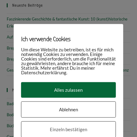
Neueste Beiträge
Faszinierende Geschichte & fantastische Kunst: 10 (kunst)historische
Erlebnisse am Bodensee
Auf den Spuren von Annette von Droste-Hülshoff in Meersburg
Ich verwende Cookies
Bregenz: Kirchen, Kapellen & Kultur
Um diese Website zu betreiben, ist es für mich
notwendig Cookies zu verwenden. Einige
Cookies sind erforderlich, um die Funktionalität
Bregenz: Stadtgeschichte & Sehenswürdigkeiten
zu gewährleisten, andere brauche ich für meine
Statistik. Mehr erfährst Du in meiner
Gesammelte Schätze Vorarlbergs: Das vorarlberg museum in Bregenz
Datenschutzerklärung.
Alles zulassen
Kategorien
Baden-Württemberg
Ablehnen
Bodensee
Bücher & Rezensionen
Einzeln bestätigen
Geschichte & Kultur